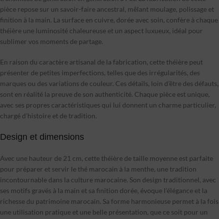
pièce repose sur un savoir-faire ancestral, mêlant moulage, polissage et
finition à la main. La surface en cuivre, dorée avec soin, confère à chaque
théière une luminosité chaleureuse et un aspect luxueux, idéal pour
sublimer vos moments de partage.
En raison du caractère artisanal de la fabrication, cette théière peut
présenter de petites imperfections, telles que des irrégularités, des
marques ou des variations de couleur. Ces détails, loin d’être des défauts,
sont en réalité la preuve de son authenticité. Chaque pièce est unique,
avec ses propres caractéristiques qui lui donnent un charme particulier,
chargé d’histoire et de tradition.
Design et dimensions
Avec une hauteur de 21 cm, cette théière de taille moyenne est parfaite
pour préparer et servir le thé marocain à la menthe, une tradition
incontournable dans la culture marocaine. Son design traditionnel, avec
ses motifs gravés à la main et sa finition dorée, évoque l’élégance et la
richesse du patrimoine marocain. Sa forme harmonieuse permet à la fois
une utilisation pratique et une belle présentation, que ce soit pour un