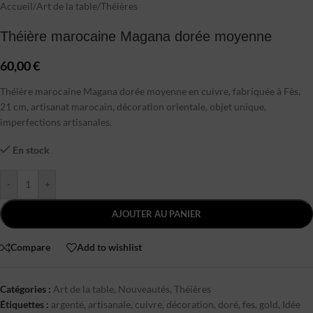
Accueil
/
Art de la table
/
Théières
Théière marocaine Magana dorée moyenne
60,00
€
Théière marocaine Magana dorée moyenne en cuivre, fabriquée à Fès,
21 cm, artisanat marocain, décoration orientale, objet unique,
imperfections artisanales.
En stock
-
+
AJOUTER AU PANIER
Compare
Add to wishlist
Catégories :
Art de la table
,
Nouveautés
,
Théières
Étiquettes :
argenté
,
artisanale
,
cuivre
,
décoration
,
doré
,
fes
,
gold
,
Idée