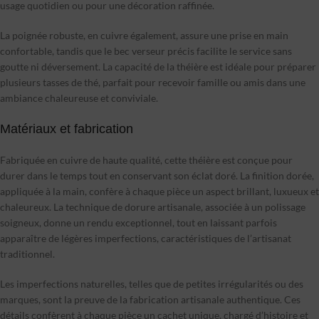
usage quotidien ou pour une décoration raffinée.
La poignée robuste, en cuivre également, assure une prise en main
confortable, tandis que le bec verseur précis facilite le service sans
goutte ni déversement. La capacité de la théière est idéale pour préparer
plusieurs tasses de thé, parfait pour recevoir famille ou amis dans une
ambiance chaleureuse et conviviale.
Matériaux et fabrication
Fabriquée en cuivre de haute qualité, cette théière est conçue pour
durer dans le temps tout en conservant son éclat doré. La finition dorée,
appliquée à la main, confère à chaque pièce un aspect brillant, luxueux et
chaleureux. La technique de dorure artisanale, associée à un polissage
soigneux, donne un rendu exceptionnel, tout en laissant parfois
apparaître de légères imperfections, caractéristiques de l’artisanat
traditionnel.
Les imperfections naturelles, telles que de petites irrégularités ou des
marques, sont la preuve de la fabrication artisanale authentique. Ces
détails confèrent à chaque pièce un cachet unique, chargé d’histoire et