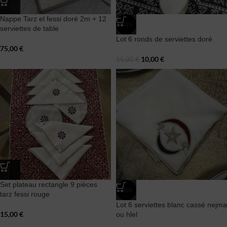
Nappe Tarz el fessi doré 2m + 12
-33%
serviettes de table
Lot 6 ronds de serviettes doré
75,00
€
10,00
€
15,00
€
Set plateau rectangle 9 pièces
-20%
tarz fessi rouge
Lot 6 serviettes blanc cassé nejma
15,00
€
ou hlel