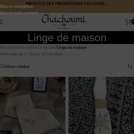
PROFITEZ DES PROMOTIONS EN COURS ...
Skip to navigation
Skip to main content
Linge de maison
Accueil
/
Décoration Orientale
/
Linge de maison
Affichage de 1–10 sur 11 résultats
Show sidebar