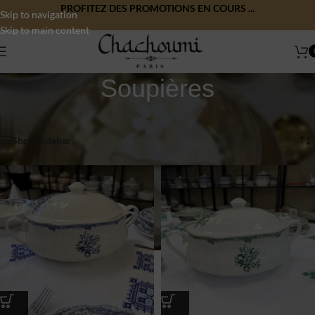
PROFITEZ DES PROMOTIONS EN COURS ...
Skip to navigation
Skip to main content
Soupières
Accueil
/
Art de la table
/
Soupières
8 résultats affichés
Show sidebar