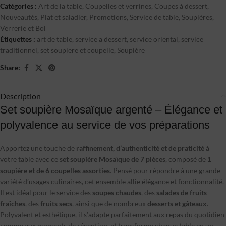
Catégories :
Art de la table
,
Coupelles et verrines
,
Coupes à dessert
,
Nouveautés
,
Plat et saladier
,
Promotions
,
Service de table
,
Soupières
,
Verrerie et Bol
Étiquettes :
art de table
,
service a dessert
,
service oriental
,
service
traditionnel
,
set soupiere et coupelle
,
Soupière
Share:
Description
Set soupière Mosaïque argenté – Élégance et
polyvalence au service de vos préparations
Apportez une touche de
raffinement, d’authenticité et de praticité
à
votre table avec ce
set soupière Mosaïque
de 7 pièces
, composé de
1
soupière et de 6 coupelles assorties
. Pensé pour répondre à une grande
variété d’usages culinaires, cet ensemble allie élégance et fonctionnalité.
Il est idéal pour le service des
soupes chaudes
, des
salades de fruits
fraîches
, des
fruits secs
, ainsi que de nombreux
desserts et gâteaux
.
Polyvalent et esthétique, il s’adapte parfaitement aux repas du quotidien
comme aux moments de réception, et transforme chaque table en un