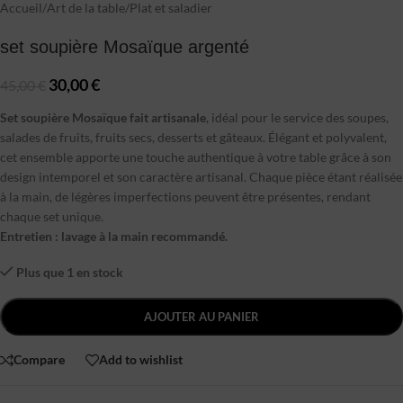
Accueil
/
Art de la table
/
Plat et saladier
set soupière Mosaïque argenté
30,00
€
45,00
€
Set soupière Mosaïque fait artisanale
, idéal pour le service des soupes,
salades de fruits, fruits secs, desserts et gâteaux. Élégant et polyvalent,
cet ensemble apporte une touche authentique à votre table grâce à son
design intemporel et son caractère artisanal. Chaque pièce étant réalisée
à la main, de légères imperfections peuvent être présentes, rendant
chaque set unique.
Entretien : lavage à la main recommandé.
Plus que 1 en stock
AJOUTER AU PANIER
Compare
Add to wishlist