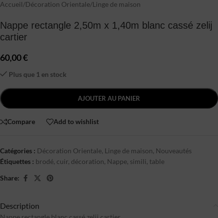
Accueil
/
Décoration Orientale
/
Linge de maison
Nappe rectangle 2,50m x 1,40m blanc cassé zelij
cartier
60,00
€
Plus que 1 en stock
AJOUTER AU PANIER
Compare
Add to wishlist
Catégories :
Décoration Orientale
,
Linge de maison
,
Nouveautés
Étiquettes :
brodé
,
cuir
,
décoration
,
Nappe
,
simili
,
table
Share:
Description
Nappe rectangle blanc cassé zelij cartier