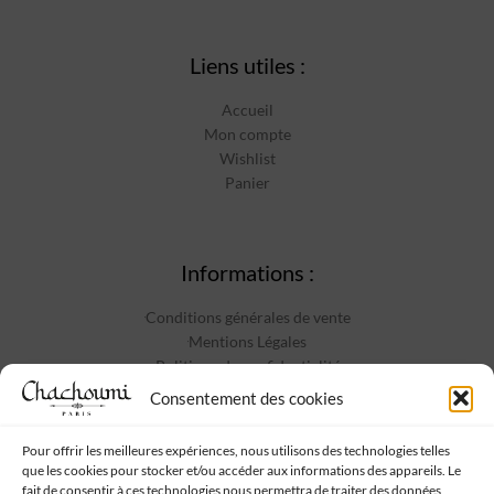
Liens utiles :
Accueil
Mon compte
Wishlist
Panier
Informations :
Conditions générales de vente
Mentions Légales
Politique de confidentialité
Contact
Consentement des cookies
Pour offrir les meilleures expériences, nous utilisons des technologies telles
que les cookies pour stocker et/ou accéder aux informations des appareils. Le
Suivez-nous :
fait de consentir à ces technologies nous permettra de traiter des données