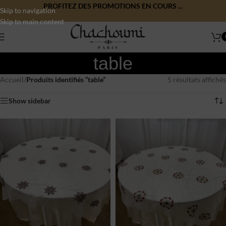
PROFITEZ DES PROMOTIONS EN COURS ...
Skip to navigation
Skip to main content
table
Accueil
/
Produits identifiés “table”
5 résultats affichés
Show sidebar