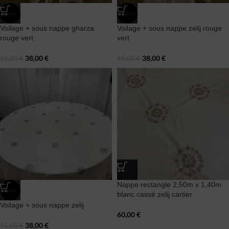
-16%
-16%
Voilage + sous nappe gharza
Voilage + sous nappe zelij rouge
rouge vert
vert
38,00
€
38,00
€
45,00
€
45,00
€
Nappe rectangle 2,50m x 1,40m
-16%
blanc cassé zelij cartier
Voilage + sous nappe zelij
60,00
€
38,00
€
45,00
€