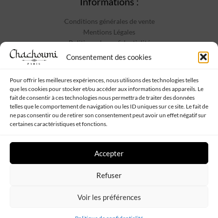
Informations :
Conditions générales de vente
Mentions Légales
Politique de confidentialité
Contact
Consentement des cookies
Pour offrir les meilleures expériences, nous utilisons des technologies telles
que les cookies pour stocker et/ou accéder aux informations des appareils. Le
Suivez-nous :
fait de consentir à ces technologies nous permettra de traiter des données
telles que le comportement de navigation ou les ID uniques sur ce site. Le fait de
ne pas consentir ou de retirer son consentement peut avoir un effet négatif sur
certaines caractéristiques et fonctions.
Accepter
Chachoumi
Tous droits réservés - Propulsé par
Web My Sister
-
Plan
Refuser
de site
Voir les préférences