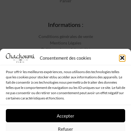
Panier
Informations :
Conditions générales de vente
Mentions Légales
Politique de confidentialité
Contact
Consentement des cookies
Pour offrir les meilleures expériences, nous utilisons des technologies telles
que les cookies pour stocker et/ou accéder aux informations des appareils. Le
Suivez-nous :
fait de consentir à ces technologies nous permettra de traiter des données
telles que le comportement de navigation ou les ID uniques sur ce site. Le fait de
ne pas consentir ou de retirer son consentement peut avoir un effet négatif sur
certaines caractéristiques et fonctions.
Accepter
Chachoumi
Tous droits réservés - Propulsé par
Web My Sister
-
Plan
Refuser
de site