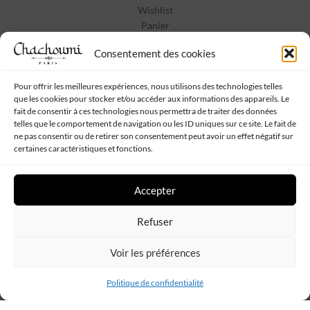
Mon compte
Wishlist
Panier
Consentement des cookies
Pour offrir les meilleures expériences, nous utilisons des technologies telles
Informations :
que les cookies pour stocker et/ou accéder aux informations des appareils. Le
fait de consentir à ces technologies nous permettra de traiter des données
Conditions générales de vente
telles que le comportement de navigation ou les ID uniques sur ce site. Le fait de
ne pas consentir ou de retirer son consentement peut avoir un effet négatif sur
Mentions Légales
certaines caractéristiques et fonctions.
Politique de confidentialité
Contact
Accepter
Refuser
Suivez-nous :
Voir les préférences
Politique de confidentialité