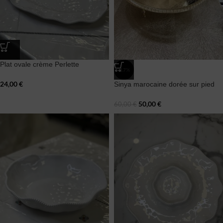
Plat ovale crème Perlette
-17%
24,00
€
Sinya marocaine dorée sur pied
50,00
€
60,00
€