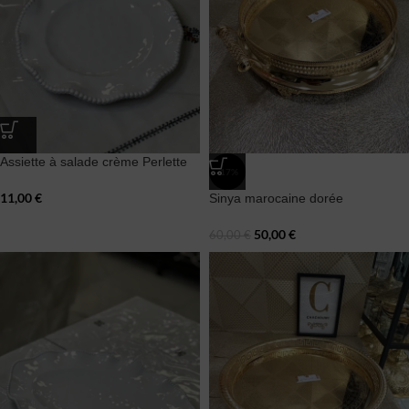
Assiette à salade crème Perlette
-17%
11,00
€
Sinya marocaine dorée
50,00
€
60,00
€