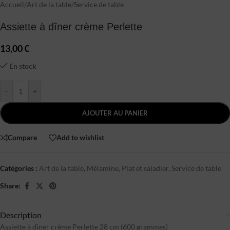
Accueil
/
Art de la table
/
Service de table
Assiette à dîner crème Perlette
13,00
€
En stock
-
+
AJOUTER AU PANIER
Compare
Add to wishlist
Catégories :
Art de la table
,
Mélamine
,
Plat et saladier
,
Service de table
Share:
Description
Assiette à dîner crème Perlette 28 cm (600 grammes)