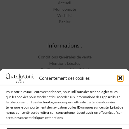
Accueil
Mon compte
Wishlist
Panier
Informations :
Conditions générales de vente
Mentions Légales
Politique de confidentialité
Contact
Consentement des cookies
Pour offrir les meilleures expériences, nous utilisons des technologies telles
que les cookies pour stocker et/ou accéder aux informations des appareils. Le
Suivez-nous :
fait de consentir à ces technologies nous permettra de traiter des données
telles que le comportement de navigation ou les ID uniques sur ce site. Le fait de
ne pas consentir ou de retirer son consentement peut avoir un effet négatif sur
certaines caractéristiques et fonctions.