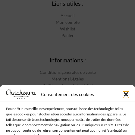
Liens utiles :
Accueil
Mon compte
Wishlist
Panier
Informations :
Conditions générales de vente
Mentions Légales
Politique de confidentialité
Contact
Consentement des cookies
Pour offrir les meilleures expériences, nous utilisons des technologies telles
que les cookies pour stocker et/ou accéder aux informations des appareils. Le
Suivez-nous :
fait de consentir à ces technologies nous permettra de traiter des données
telles que le comportement de navigation ou les ID uniques sur ce site. Le fait de
ne pas consentir ou de retirer son consentement peut avoir un effet négatif sur