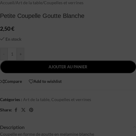
Accueil
/
Art de la table
/
Coupelles et verrines
Petite Coupelle Goutte Blanche
2,50
€
En stock
-
+
AJOUTER AU PANIER
Compare
Add to wishlist
Catégories :
Art de la table
,
Coupelles et verrines
Share:
Description
Coupelle en forme de goutte en melamine blanche