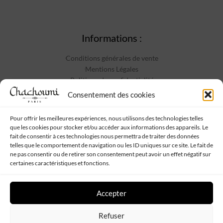
Informations :
Conditions générales de vente
Mentions Légales
Politique de confidentialité
Contact
Consentement des cookies
Pour offrir les meilleures expériences, nous utilisons des technologies telles
que les cookies pour stocker et/ou accéder aux informations des appareils. Le
Suivez-nous :
fait de consentir à ces technologies nous permettra de traiter des données
telles que le comportement de navigation ou les ID uniques sur ce site. Le fait de
ne pas consentir ou de retirer son consentement peut avoir un effet négatif sur
certaines caractéristiques et fonctions.
Accepter
Chachoumi
Tous droits réservés - Propulsé par
Web My Sister
-
Plan
Refuser
de site