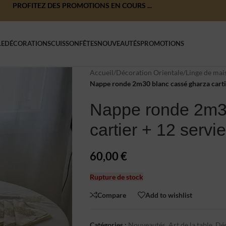
PROFITEZ DES PROMOTIONS EN COURS ...
LE
DÉCORATIONS
CUISSON
FÊTES
NOUVEAUTÉS
PROMOTIONS
Accueil
/
Décoration Orientale
/
Linge de mai
Nappe ronde 2m30 blanc cassé gharza cartie
Nappe ronde 2m3
cartier + 12 servie
60,00
€
Rupture de stock
Compare
Add to wishlist
Catégories :
Nouveautés
,
Art de la table
,
Déc