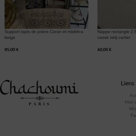
Support tapis de prière Coran et mbikhra
Nappe rectangle 2,
beige
cassé zelij cartier
85,00
€
60,00
€
Liens 
Acc
Mon 
Wis
Pa