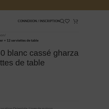
CONNEXION / INSCRIPTION
son
/
r + 12 serviettes de table
0 blanc cassé gharza
ttes de table
oration Orientale
,
Linge de maison