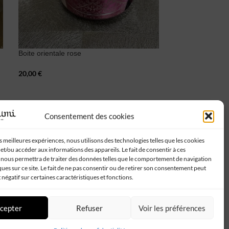
Boite orientale rose
-25%
20,00
€
Petit plat lune a
15,00
€
20,00
€
Consentement des cookies
Suivez-nous :
es meilleures expériences, nous utilisons des technologies telles que les cookies
et/ou accéder aux informations des appareils. Le fait de consentir à ces
 nous permettra de traiter des données telles que le comportement de navigation
ques sur ce site. Le fait de ne pas consentir ou de retirer son consentement peut
t négatif sur certaines caractéristiques et fonctions.
cepter
Refuser
Voir les préférences