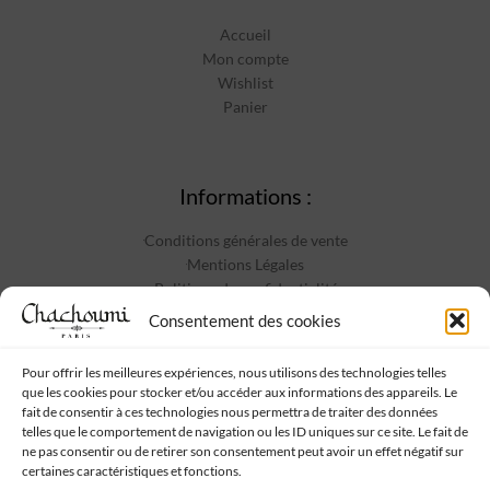
Accueil
Mon compte
Wishlist
Panier
Informations :
Conditions générales de vente
Mentions Légales
Politique de confidentialité
Contact
Consentement des cookies
Pour offrir les meilleures expériences, nous utilisons des technologies telles
que les cookies pour stocker et/ou accéder aux informations des appareils. Le
Suivez-nous :
fait de consentir à ces technologies nous permettra de traiter des données
telles que le comportement de navigation ou les ID uniques sur ce site. Le fait de
ne pas consentir ou de retirer son consentement peut avoir un effet négatif sur
certaines caractéristiques et fonctions.