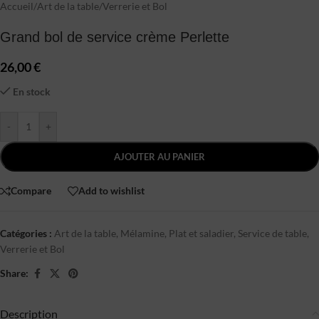
Accueil
/
Art de la table
/
Verrerie et Bol
Grand bol de service crème Perlette
26,00
€
En stock
-
+
AJOUTER AU PANIER
Compare
Add to wishlist
Catégories :
Art de la table
,
Mélamine
,
Plat et saladier
,
Service de table
,
Verrerie et Bol
Share:
Description