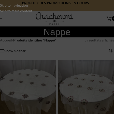
PROFITEZ DES PROMOTIONS EN COURS ...
Skip to navigation
Skip to main content
Nappe
Accueil
/
Produits identifiés “Nappe”
5 résultats affichés
Show sidebar