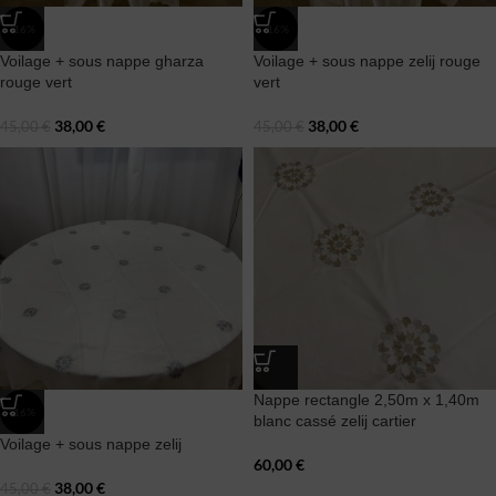
-16%
-16%
Voilage + sous nappe gharza
Voilage + sous nappe zelij rouge
rouge vert
vert
38,00
€
38,00
€
45,00
€
45,00
€
Nappe rectangle 2,50m x 1,40m
-16%
blanc cassé zelij cartier
Voilage + sous nappe zelij
60,00
€
38,00
€
45,00
€