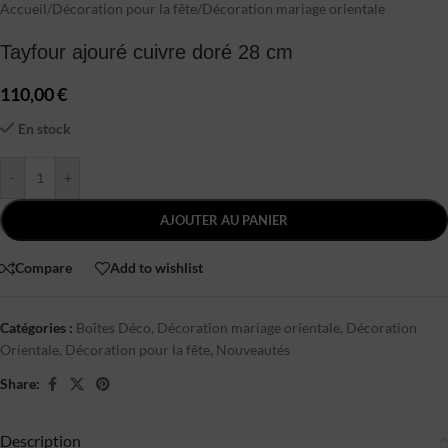
Accueil
/
Décoration pour la fête
/
Décoration mariage orientale
Tayfour ajouré cuivre doré 28 cm
110,00
€
En stock
-
+
AJOUTER AU PANIER
Compare
Add to wishlist
Catégories :
Boîtes Déco
,
Décoration mariage orientale
,
Décoration
Orientale
,
Décoration pour la fête
,
Nouveautés
Share:
Description