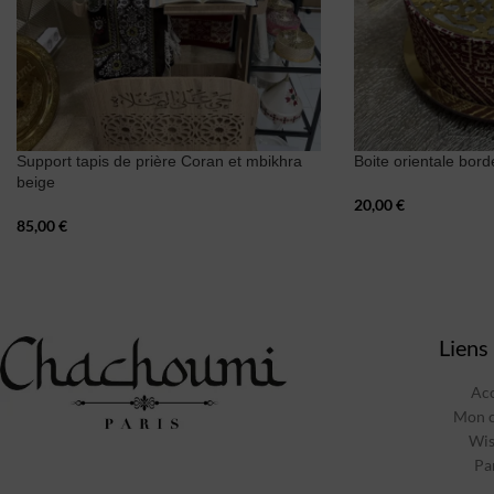
Support tapis de prière Coran et mbikhra
Boite orientale bor
beige
20,00
€
85,00
€
Liens 
Acc
Mon 
Wis
Pa