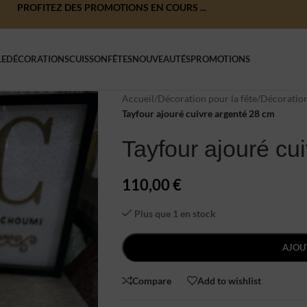
PROFITEZ DES PROMOTIONS EN COURS ...
LE
DÉCORATIONS
CUISSON
FÊTES
NOUVEAUTÉS
PROMOTIONS
Accueil
/
Décoration pour la fête
/
Décoration
Tayfour ajouré cuivre argenté 28 cm
Tayfour ajouré cu
110,00
€
Plus que 1 en stock
AJOU
Compare
Add to wishlist