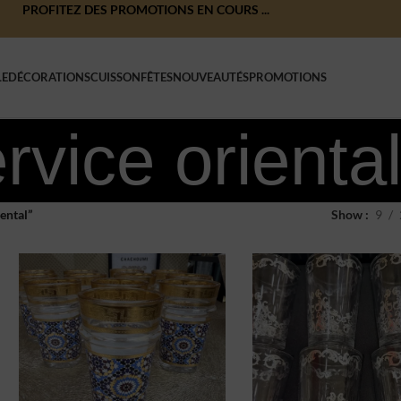
PROFITEZ DES PROMOTIONS EN COURS ...
LE
DÉCORATIONS
CUISSON
FÊTES
NOUVEAUTÉS
PROMOTIONS
rvice orienta
iental”
Show
9