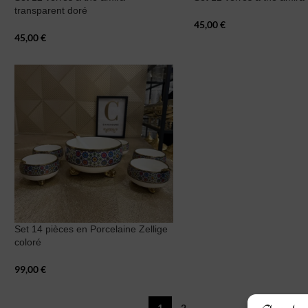
transparent doré
45,00
€
45,00
€
Set 14 pièces en Porcelaine Zellige
coloré
99,00
€
1
2
→