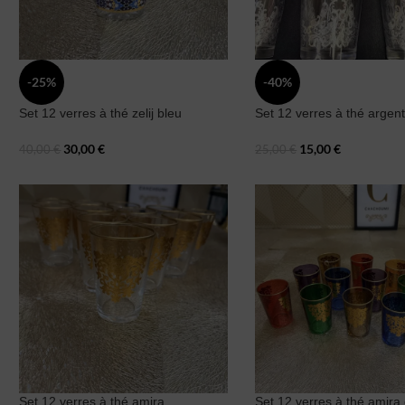
-25%
-40%
Set 12 verres à thé zelij bleu
Set 12 verres à thé argen
30,00
€
15,00
€
40,00
€
25,00
€
Set 12 verres à thé amira
Set 12 verres à thé amira