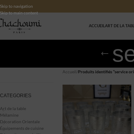
Skip to navigation
Skip to main content
ACCUEIL
ART DE LA TAB
se
Accueil
/
Produits identifiés “service or
CATEGORIES
Art de la table
Mélamine
Décoration Orientale
Équipements de cuisine