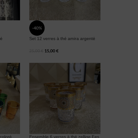
-40%
té
Set 12 verres à thé amira argenté
15,00
€
25,00
€
 coloré
Ensemble 6 verres à thé zellige Fes