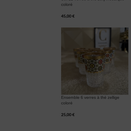
coloré
45,00
€
Ensemble 6 verres à thé zellige
coloré
25,00
€