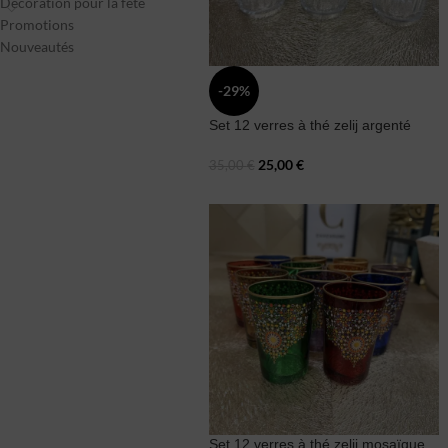
Décoration pour la fête
Promotions
Nouveautés
-29%
Set 12 verres à thé zelij argenté
25,00
€
35,00
€
Set 12 verres à thé zelij mosaïque