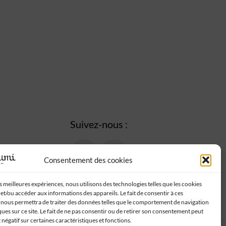
Suivez-nous :
Consentement des cookies
es meilleures expériences, nous utilisons des technologies telles que les cookies
et/ou accéder aux informations des appareils. Le fait de consentir à ces
 nous permettra de traiter des données telles que le comportement de navigation
ques sur ce site. Le fait de ne pas consentir ou de retirer son consentement peut
t négatif sur certaines caractéristiques et fonctions.