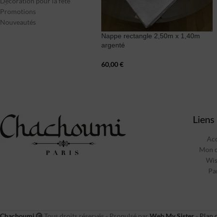
Décoration pour la fête
Promotions
Nouveautés
Nappe rectangle 2,50m x 1,40m
argenté
60,00
€
Liens 
Acc
Mon 
Wis
Pa
Chachoumi
Tous droits réservés - Propulsé par
Web My Sister
-
Plan d