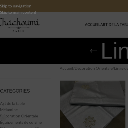
Skip to navigation
Skip to main content
ACCUEIL
ART DE LA TAB
Li
Accueil
/
Décoration Orientale
/
Linge d
CATEGORIES
Art de la table
Mélamine
Décoration Orientale
Équipements de cuisine