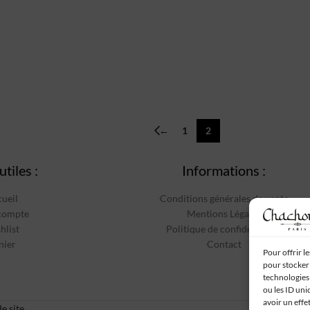
←
1
2
utiles :
Informations :
ueil
Conditions générales de vente
compte
Mentions Légales
hlist
Politique de confidentialité
nier
Contact
Pour offrir l
pour stocker 
technologies
ou les ID uni
avoir un effe
e site