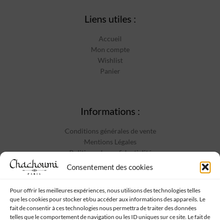
Liens utiles :
Accueil
Mon compte
Wishlist
Panier
Informations :
Conditions générales de vente
Mentions Légales
Politique de confidentialité
Contact
Consentement des cookies
Pour offrir les meilleures expériences, nous utilisons des technologies telles
que les cookies pour stocker et/ou accéder aux informations des appareils. Le
Suivez-nous :
fait de consentir à ces technologies nous permettra de traiter des données
telles que le comportement de navigation ou les ID uniques sur ce site. Le fait de