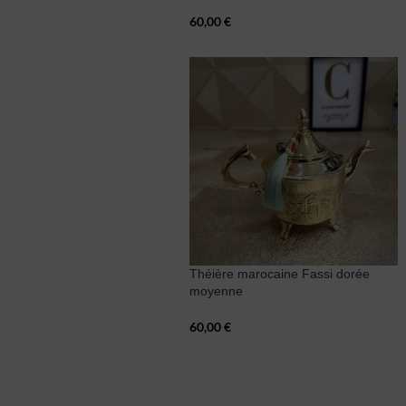
60,00
€
Théière marocaine Fassi dorée
moyenne
60,00
€