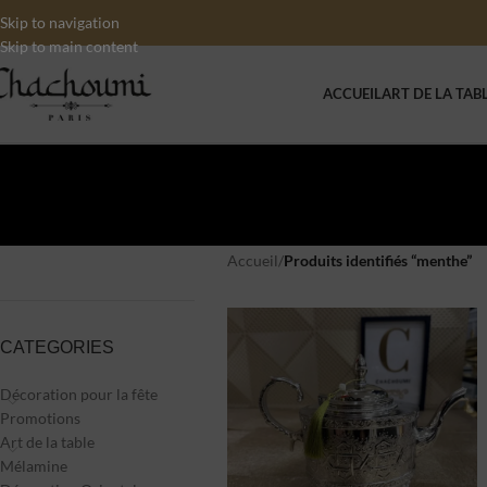
Skip to navigation
Skip to main content
ACCUEIL
ART DE LA TAB
Accueil
/
Produits identifiés “menthe”
CATEGORIES
Décoration pour la fête
Promotions
Art de la table
Mélamine