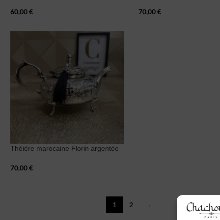
60,00
€
70,00
€
Théière marocaine Florin argentée
70,00
€
1
2
→