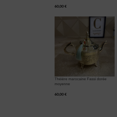
60,00
€
Théière marocaine Fassi dorée
moyenne
60,00
€