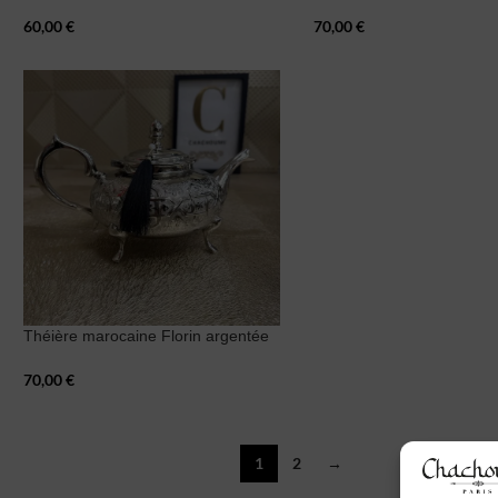
60,00
€
70,00
€
Théière marocaine Florin argentée
70,00
€
1
2
→