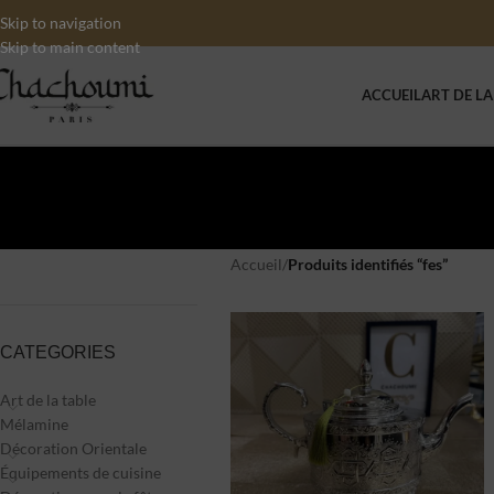
Skip to navigation
Skip to main content
ACCUEIL
ART DE LA
Accueil
/
Produits identifiés “fes”
CATEGORIES
Art de la table
Mélamine
Décoration Orientale
Équipements de cuisine