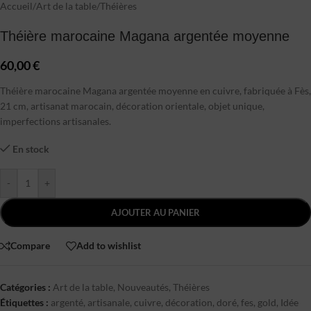
Accueil
/
Art de la table
/
Théières
Théière marocaine Magana argentée moyenne
60,00
€
Théière marocaine Magana argentée moyenne en cuivre, fabriquée à Fès,
21 cm, artisanat marocain, décoration orientale, objet unique,
imperfections artisanales.
En stock
-
+
AJOUTER AU PANIER
Compare
Add to wishlist
Catégories :
Art de la table
,
Nouveautés
,
Théières
Étiquettes :
argenté
,
artisanale
,
cuivre
,
décoration
,
doré
,
fes
,
gold
,
Idée