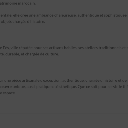
 patrimoine marocain.
ientale, elle crée une ambiance chaleureuse, authentique et sophistiquée
objets chargés d’histoire.
s, ville réputée pour ses artisans habiles, ses ateliers traditionnels et s
é, durable, et chargée de culture.
 une pièce artisanale d’exception, authentique, chargée d’histoire et de t
 œuvre unique, aussi pratique qu’esthétique. Que ce soit pour servir le th
re espace.