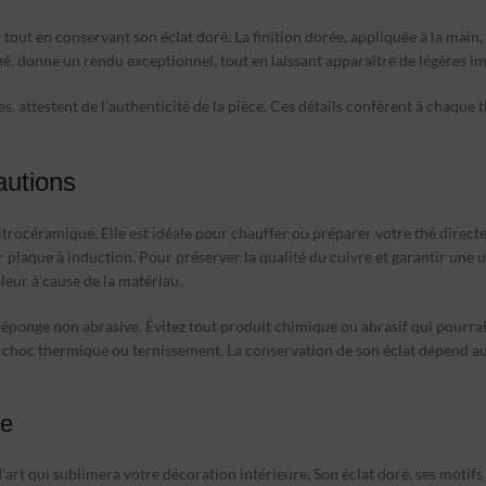
 tout en conservant son éclat doré. La finition dorée, appliquée à la mai
né, donne un rendu exceptionnel, tout en laissant apparaître de légères im
s, attestent de l’authenticité de la pièce. Ces détails confèrent à chaque 
autions
vitrocéramique. Elle est idéale pour chauffer ou préparer votre thé direc
 plaque à induction. Pour préserver la qualité du cuivre et garantir une uti
leur à cause de la matériau.
ponge non abrasive. Évitez tout produit chimique ou abrasif qui pourrait al
 choc thermique ou ternissement. La conservation de son éclat dépend auss
re
’art qui sublimera votre décoration intérieure. Son éclat doré, ses motifs