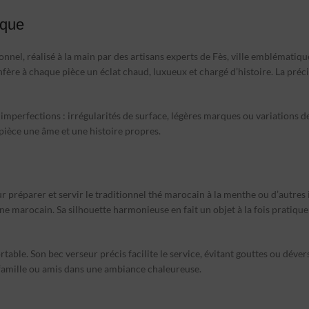
ique
ionnel, réalisé à la main par des artisans experts de Fès, ville emblémati
nfère à chaque pièce un éclat chaud, luxueux et chargé d’histoire. La préci
 imperfections : irrégularités de surface, légères marques ou variations de
pièce une âme et une histoire propres.
r préparer et servir le traditionnel thé marocain à la menthe ou d’autres 
ine marocain. Sa silhouette harmonieuse en fait un objet à la fois pratique
table. Son bec verseur précis facilite le service, évitant gouttes ou dév
ir famille ou amis dans une ambiance chaleureuse.