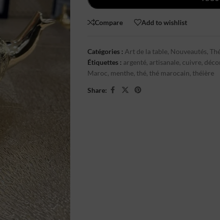
Compare
Add to wishlist
Catégories :
Art de la table
,
Nouveautés
,
Thé
Étiquettes :
argenté
,
artisanale
,
cuivre
,
déco
Maroc
,
menthe
,
thé
,
thé marocain
,
théière
Share: