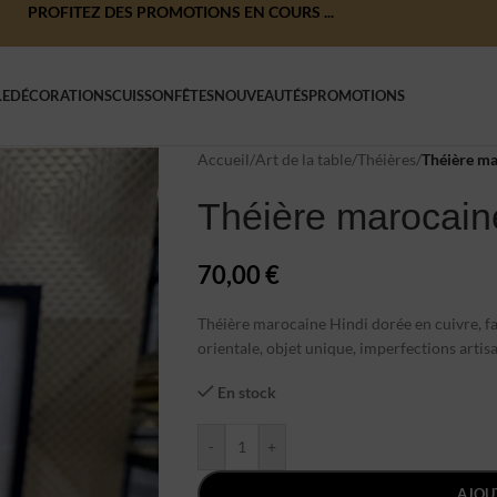
PROFITEZ DES PROMOTIONS EN COURS ...
LE
DÉCORATIONS
CUISSON
FÊTES
NOUVEAUTÉS
PROMOTIONS
Accueil
/
Art de la table
/
Théières
/
Théière ma
Théière marocain
70,00
€
Théière marocaine Hindi dorée en cuivre, fa
orientale, objet unique, imperfections artisa
En stock
-
+
AJOU