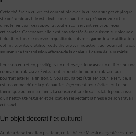
Cette théière en cuivre est compatible avec la cuisson sur gaz et plaque
vitrocéramique. Elle est idéale pour chauffer ou préparer votre thé
directement sur ces supports, tout en conservant ses propriétés
artisanales. Cependant, elle n’est pas adaptée à une cuisson sur plaque à
induction. Pour préserver la qualité du cuivre et garantir une utilisation
optimale, évitez d’utiliser cette théière sur induction, qui pourrait ne pas
assurer une transmission efficace de la chaleur à cause de la matériau.
Pour son entretien, privilégiez un nettoyage doux avec un chiffon ou une
éponge non abrasive. Évitez tout produit chimique ou abrasif qui
pourrait altérer la finition. Si vous souhaitez l’utiliser pour le service, il
est recommandé de la préchauffer légèrement pour éviter tout choc
thermique ou ternissement. La conservation de son éclat dépend aussi
d’un nettoyage régulier et délicat, en respectant la finesse de son travail
artisanal.
Un objet décoratif et culturel
Au-delà de sa fonction pratique, cette théière Maestro argentée est une