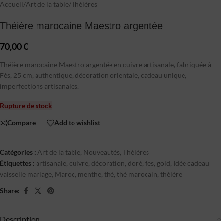
Accueil
/
Art de la table
/
Théières
Théière marocaine Maestro argentée
70,00
€
Théière marocaine Maestro argentée en cuivre artisanale, fabriquée à
Fès, 25 cm, authentique, décoration orientale, cadeau unique,
imperfections artisanales.
Rupture de stock
Compare
Add to wishlist
Catégories :
Art de la table
,
Nouveautés
,
Théières
Étiquettes :
artisanale
,
cuivre
,
décoration
,
doré
,
fes
,
gold
,
Idée cadeau
vaisselle mariage
,
Maroc
,
menthe
,
thé
,
thé marocain
,
théière
Share:
Description