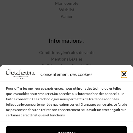
Mon compte
Wishlist
Panier
Informations :
Conditions générales de vente
Mentions Légales
Politique de confidentialité
Contact
Consentement des cookies
Pour offrir les meilleures expériences, nous utilisons des technologies telles
que les cookies pour stocker et/ou accéder aux informations des appareils. Le
Suivez-nous :
fait de consentir à ces technologies nous permettra de traiter des données
telles que le comportement de navigation ou les ID uniques sur ce site. Le fait de
ne pas consentir ou de retirer son consentement peut avoir un effet négatif sur
certaines caractéristiques et fonctions.
Accepter