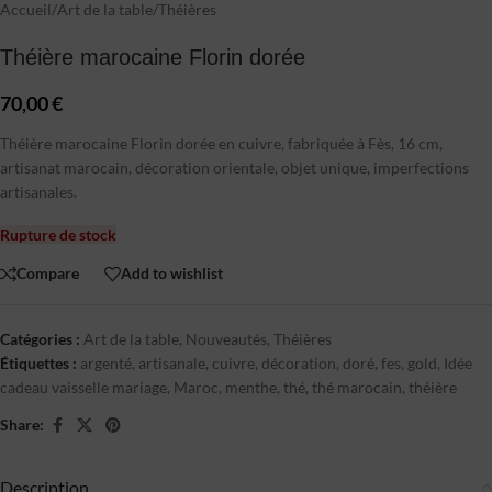
Accueil
/
Art de la table
/
Théières
Théière marocaine Florin dorée
70,00
€
Théière marocaine Florin dorée en cuivre, fabriquée à Fès, 16 cm,
artisanat marocain, décoration orientale, objet unique, imperfections
artisanales.
Rupture de stock
Compare
Add to wishlist
Catégories :
Art de la table
,
Nouveautés
,
Théières
Étiquettes :
argenté
,
artisanale
,
cuivre
,
décoration
,
doré
,
fes
,
gold
,
Idée
cadeau vaisselle mariage
,
Maroc
,
menthe
,
thé
,
thé marocain
,
théière
Share:
Description