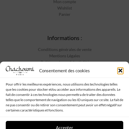
Mon compte
Wishlist
Panier
Informations :
Conditions générales de vente
Mentions Légales
Politique de confidentialité
Contact
Consentement des cookies
Pour offrir les meilleures expériences, nous utilisons des technologies telles
que les cookies pour stocker et/ou accéder aux informations des appareils. Le
Suivez-nous :
fait de consentir à ces technologies nous permettra de traiter des données
telles que le comportement de navigation ou les ID uniques sur ce site. Le fait de
ne pas consentir ou de retirer son consentement peut avoir un effet négatif sur
certaines caractéristiques et fonctions.
Accepter