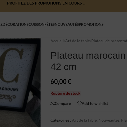
PROFITEZ DES PROMOTIONS EN COURS ...
LE
DÉCORATIONS
CUISSON
FÊTES
NOUVEAUTÉS
PROMOTIONS
Accueil
/
Art de la table
/
Plateau de présenta
Plateau marocain 
42 cm
60,00
€
Rupture de stock
Compare
Add to wishlist
Catégories :
Art de la table
,
Nouveautés
,
Pla