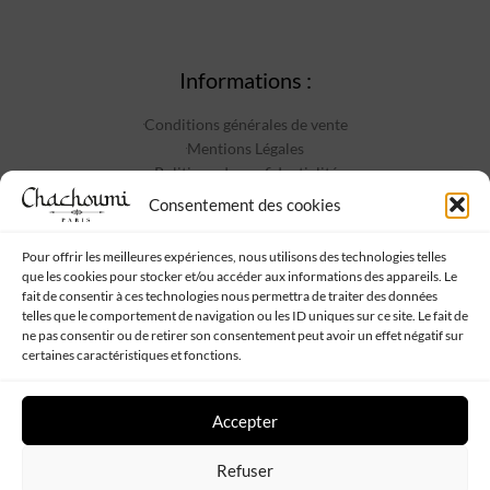
Informations :
Conditions générales de vente
Mentions Légales
Politique de confidentialité
Contact
Consentement des cookies
Pour offrir les meilleures expériences, nous utilisons des technologies telles
que les cookies pour stocker et/ou accéder aux informations des appareils. Le
Suivez-nous :
fait de consentir à ces technologies nous permettra de traiter des données
telles que le comportement de navigation ou les ID uniques sur ce site. Le fait de
ne pas consentir ou de retirer son consentement peut avoir un effet négatif sur
certaines caractéristiques et fonctions.
Accepter
Chachoumi
Tous droits réservés - Propulsé par
Web My Sister
-
Plan
Refuser
de site