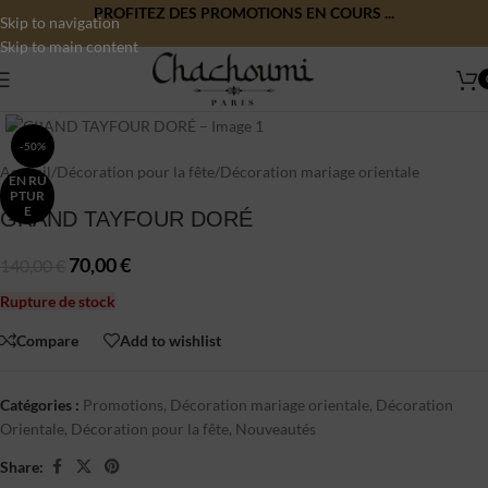
PROFITEZ DES PROMOTIONS EN COURS ...
Skip to navigation
Skip to main content
Click to enlarge
-50%
Accueil
/
Décoration pour la fête
/
Décoration mariage orientale
EN RU
PTUR
E
GRAND TAYFOUR DORÉ
70,00
€
140,00
€
Rupture de stock
Compare
Add to wishlist
Catégories :
Promotions
,
Décoration mariage orientale
,
Décoration
Orientale
,
Décoration pour la fête
,
Nouveautés
Share: