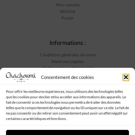
Mon compte
Wishlist
Panier
Informations :
Conditions générales de vente
Mentions Légales
Politique de confidentialité
Contact
Consentement des cookies
Pour offrir les meilleures expériences, nous utilisons des technologies telles
que les cookies pour stocker et/ou accéder aux informations des appareils. Le
Suivez-nous :
fait de consentir à ces technologies nous permettra de traiter des données
telles que le comportement de navigation ou les ID uniques sur ce site. Le fait de
ne pas consentir ou de retirer son consentement peut avoir un effet négatif sur
certaines caractéristiques et fonctions.