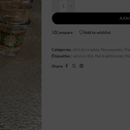
-
+
AJOU
Compare
Add to wishlist
Catégories :
Art de la table
,
Nouveautés
,
Thé
Étiquettes :
service
,
thé
,
thé traditionnel
,
th
Share: