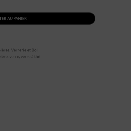
TER AU PANIER
ières
,
Verrerie et Bol
éière
,
verre
,
verre à thé