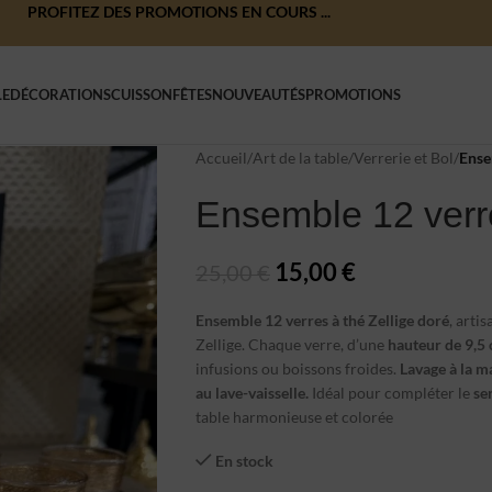
PROFITEZ DES PROMOTIONS EN COURS ...
LE
DÉCORATIONS
CUISSON
FÊTES
NOUVEAUTÉS
PROMOTIONS
Accueil
/
Art de la table
/
Verrerie et Bol
/
Ense
Ensemble 12 verre
15,00
€
25,00
€
Ensemble 12 verres à thé Zellige doré
, arti
Zellige. Chaque verre, d’une
hauteur de 9,5
infusions ou boissons froides.
Lavage à la 
au lave-vaisselle.
Idéal pour compléter le
se
table harmonieuse et colorée
En stock