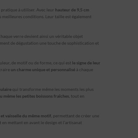
t pratique à utiliser. Avec leur
hauteur de 9,5 cm
s meilleures conditions. Leur taille est également
Chaque verre devient ainsi un véritable objet
ment de dégustation une touche de sophistication et
uleur, de motif ou de forme, ce qui est
le signe de leur
traire
un charme unique et personnalisé
à chaque
culaire
qui transforme même les moments les plus
 ou même les petites boissons fraîches
, tout en
s et vaisselle du même motif
, permettant de créer une
en mettant en avant le design et l’artisanat