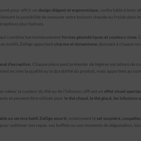
onné pour offrir un
design élégant et ergonomique
, confortable à tenir e
 laissant la possibilité de savourer votre boisson chaude ou froide dans le
éceptions plus festives.
é, qui combine harmonieusement
formes géométriques et couleurs vives
. 
 Les motifs Zellige apportent
charme et dynamisme
, donnant à chaque mo
sanal d’exception
. Chaque pièce peut présenter de légères variations de co
tèrent en rien la qualité ou la durabilité du produit, mais apportent au con
 valeur la couleur du thé ou de l’infusion, offrant un
effet visuel specta
nts et peuvent être utilisés pour
le thé chaud, le thé glacé, les infusions
le ou service beldi Zellige assorti
, notamment le
set soupière, coupelle
pour sublimer vos repas, vos buffets ou vos moments de dégustation, tout 