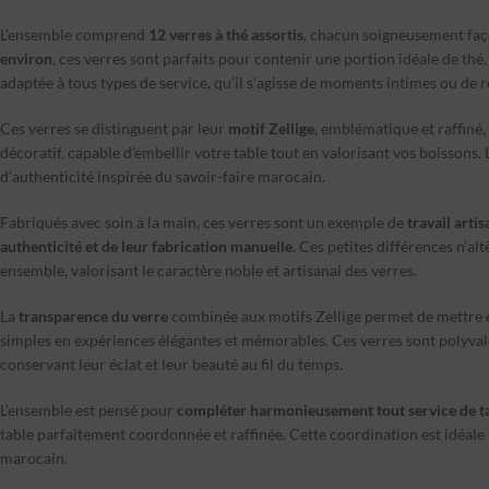
L’ensemble comprend
12 verres à thé assortis
, chacun soigneusement faç
environ
, ces verres sont parfaits pour contenir une portion idéale de thé,
adaptée à tous types de service, qu’il s’agisse de moments intimes ou de r
Ces verres se distinguent par leur
motif Zellige
, emblématique et raffin
décoratif, capable d’embellir votre table tout en valorisant vos boissons.
d’authenticité inspirée du savoir-faire marocain.
Fabriqués avec soin à la main, ces verres sont un exemple de
travail arti
authenticité et de leur fabrication manuelle
. Ces petites différences n’al
ensemble, valorisant le caractère noble et artisanal des verres.
La
transparence du verre
combinée aux motifs Zellige permet de mettre en
simples en expériences élégantes et mémorables. Ces verres sont polyvale
conservant leur éclat et leur beauté au fil du temps.
L’ensemble est pensé pour
compléter harmonieusement tout service de tab
table parfaitement coordonnée et raffinée. Cette coordination est idéale 
marocain.