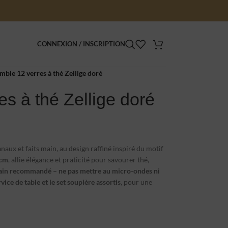
CONNEXION / INSCRIPTION
mble 12 verres à thé Zellige doré
s à thé Zellige doré
sanaux et faits main, au design raffiné inspiré du motif
 cm
, allie élégance et praticité pour savourer thé,
main recommandé – ne pas mettre au micro-ondes ni
rvice de table et le set soupière assortis
, pour une