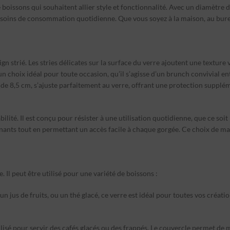
e boissons qui souhaitent allier style et fonctionnalité. Avec un diamètre
soins de consommation quotidienne. Que vous soyez à la maison, au bur
ign strié. Les stries délicates sur la surface du verre ajoutent une texture
un choix idéal pour toute occasion, qu’il s’agisse d’un brunch convivial e
de 8,5 cm, s’ajuste parfaitement au verre, offrant une protection supplém
bilité. Il est conçu pour résister à une utilisation quotidienne, que ce so
nants tout en permettant un accès facile à chaque gorgée. Ce choix de maté
 Il peut être utilisé pour une variété de boissons :
jus de fruits, ou un thé glacé, ce verre est idéal pour toutes vos création
ilisé pour servir des cafés glacés ou des frappés. Le couvercle permet de 