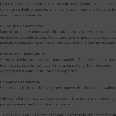
Le verre avec couvercle strié est l’accessoire parfait pour les amateurs d
seulement esthétique mais également conçu pour répondre à tous vos be
dans toutes vos aventures.
Un Design Chic et Moderne
L’une des premières choses qui attire l’attention avec ce verre est son des
une touche de sophistication. Ce style moderne et épuré fait de ce verre 
moment de détente chez soi. Le couvercle en plastique, avec un diamètre 
Matériaux de Haute Qualité
Ce verre est fabriqué en verre de haute qualité, offrant résistance et dura
léger mais robuste, garantit que vos boissons restent à l’abri des contami
élégant, parfait pour une utilisation à long terme.
Polyvalence d’Utilisation
Une des grandes forces de ce verre avec couvercle strié est sa polyvalence.
– Boissons Rafraîchissantes : Que vous souhaitiez déguster un smoothie, un 
portions généreuses tout en étant facile à tenir.
– Café Glacé : Pour les amateurs de café, ce verre peut également être ut