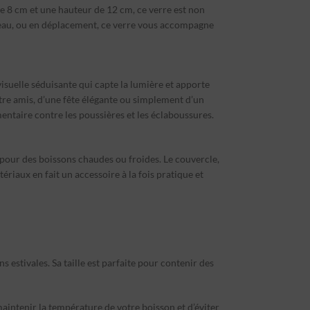
 de 8 cm et une hauteur de 12 cm, ce verre est non
eau, ou en déplacement, ce verre vous accompagne
 visuelle séduisante qui capte la lumière et apporte
ntre amis, d’une fête élégante ou simplement d’un
entaire contre les poussières et les éclaboussures.
it pour des boissons chaudes ou froides. Le couvercle,
riaux en fait un accessoire à la fois pratique et
s estivales. Sa taille est parfaite pour contenir des
maintenir la température de votre boisson et d’éviter