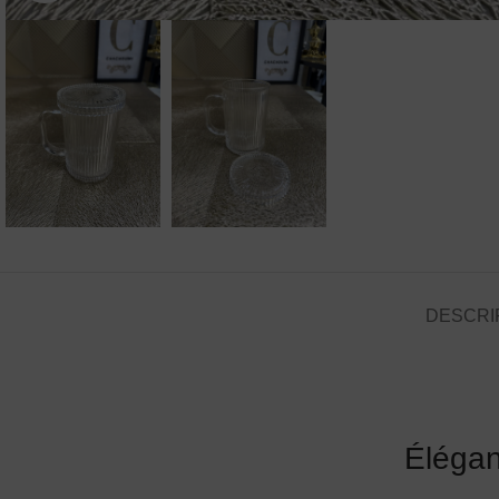
DESCRI
Éléganc