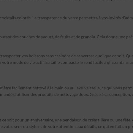
es cocktails colorés. La transparence du verre permettra à vos invités d’ad
joutant des couches de yaourt, de fruits et de granola. Cela donne une pré
 transporter vos boissons sans craindre de renverser quoi que ce soit. Qu
otre mode de vie actif. Sa taille compacte le rend facile à glisser dans un
peut être facilement nettoyé à la main ou au lave-vaisselle, ce qui vous per
commandé d’utiliser des produits de nettoyage doux. Grâce à sa conception, c
ce soit pour un anniversaire, une pendaison de crémaillère ou une fête, ce
 de votre sens du style et de votre attention aux détails, ce qui en fait un