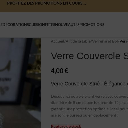
PROFITEZ DES PROMOTIONS EN COURS ...
LE
DÉCORATIONS
CUISSON
FÊTES
NOUVEAUTÉS
PROMOTIONS
Accueil
/
Art de la table
/
Verrerie et Bol
/
Verr
Verre Couvercle S
4,00
€
Verre Couvercle Strié : Élégance 
Découvrez notre élégant verre avec couvercl
diamètre de 8 cm et une hauteur de 12 cm, ce 
garantit une protection optimale, idéal pour
maison, le bureau ou en déplacement !
Rupture de stock