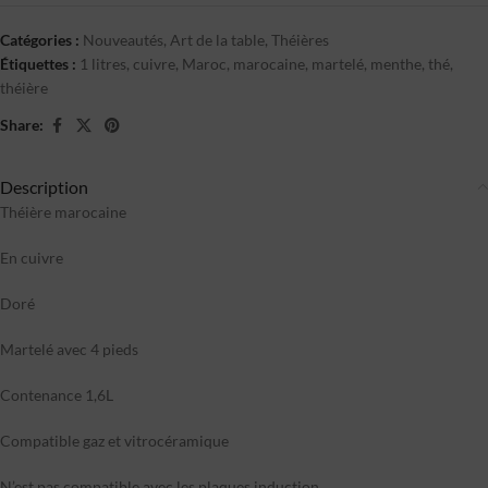
Catégories :
Nouveautés
,
Art de la table
,
Théières
Étiquettes :
1 litres
,
cuivre
,
Maroc
,
marocaine
,
martelé
,
menthe
,
thé
,
théière
Share:
Description
Théière marocaine
En cuivre
Doré
Martelé avec 4 pieds
Contenance 1,6L
Compatible gaz et vitrocéramique
N’est pas compatible avec les plaques induction