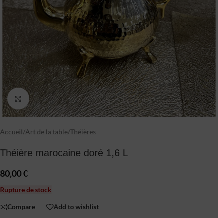
Click to enlarge
Accueil
/
Art de la table
/
Théières
Théière marocaine doré 1,6 L
80,00
€
Rupture de stock
Compare
Add to wishlist