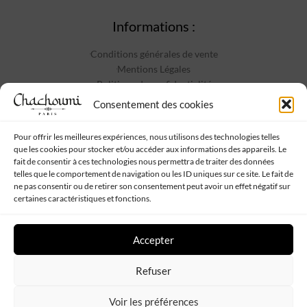
Informations :
Conditions générales de vente
Mentions Légales
Politique de confidentialité
Contact
Consentement des cookies
Pour offrir les meilleures expériences, nous utilisons des technologies telles
que les cookies pour stocker et/ou accéder aux informations des appareils. Le
Suivez-nous :
fait de consentir à ces technologies nous permettra de traiter des données
telles que le comportement de navigation ou les ID uniques sur ce site. Le fait de
ne pas consentir ou de retirer son consentement peut avoir un effet négatif sur
certaines caractéristiques et fonctions.
Accepter
Chachoumi
Tous droits réservés - Propulsé par
Web My Sister
-
Plan
Refuser
de site
Voir les préférences