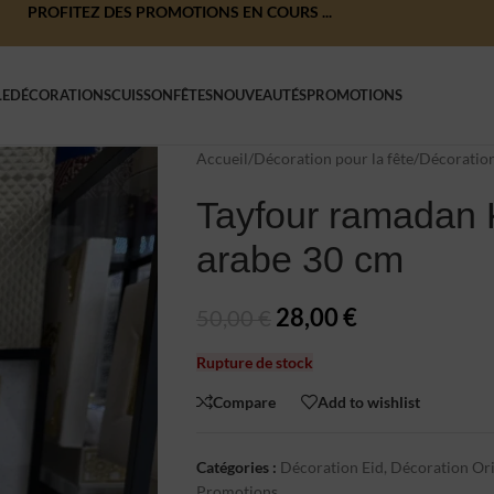
PROFITEZ DES PROMOTIONS EN COURS ...
LE
DÉCORATIONS
CUISSON
FÊTES
NOUVEAUTÉS
PROMOTIONS
Accueil
/
Décoration pour la fête
/
Décoration
Tayfour ramadan 
arabe 30 cm
28,00
€
50,00
€
Rupture de stock
Compare
Add to wishlist
Catégories :
Décoration Eid
,
Décoration Ori
Promotions