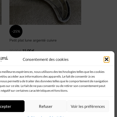
Set bocaux epice
-25%
40,00
€
Petit plat lune argenté cuivre
15,00
€
20,00
€
Consentement des cookies
Suivez-nous :
es meilleures expériences, nous utilisons des technologies telles que les cookies
et/ou accéder aux informations des appareils. Le fait de consentir à ces
 nous permettra de traiter des données telles que le comportement de navigation
ques sur ce site. Le fait de ne pas consentir ou de retirer son consentement peut
t négatif sur certaines caractéristiques et fonctions.
cepter
Refuser
Voir les préférences