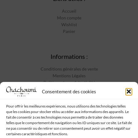
Accueil
Mon compte
Wishlist
Panier
Informations :
Conditions générales de vente
Mentions Légales
Politique de confidentialité
Contact
Consentement des cookies
Pour offrir les meilleures expériences, nous utilisons des technologies telles
que les cookies pour stocker et/ou accéder aux informations des appareils. Le
Suivez-nous :
fait de consentir à ces technologies nous permettra de traiter des données
telles que le comportement de navigation ou les ID uniques sur ce site. Le fait de
ne pas consentir ou de retirer son consentement peut avoir un effet négatif sur
certaines caractéristiques et fonctions.