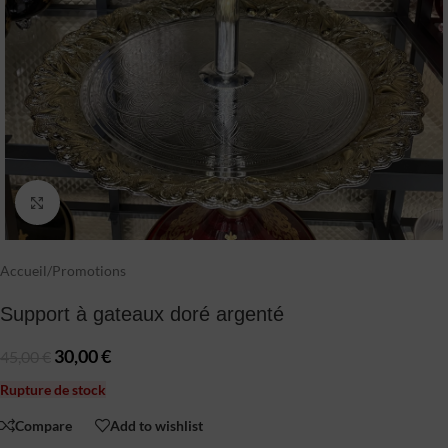
Click to enlarge
Accueil
/
Promotions
Support à gateaux doré argenté
30,00
€
45,00
€
Rupture de stock
Compare
Add to wishlist