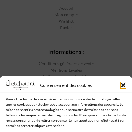
Accueil
Mon compte
Wishlist
Panier
Informations :
Conditions générales de vente
Mentions Légales
Politique de confidentialité
Contact
Consentement des cookies
Pour offrir les meilleures expériences, nous utilisons des technologies telles
que les cookies pour stocker et/ou accéder aux informations des appareils. Le
Suivez-nous :
fait de consentir à ces technologies nous permettra de traiter des données
telles que le comportement de navigation ou les ID uniques sur ce site. Le fait de
ne pas consentir ou de retirer son consentement peut avoir un effet négatif sur
certaines caractéristiques et fonctions.