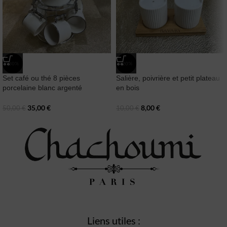
-30%
-20%
Set café ou thé 8 pièces
Salière, poivrière et petit plateau
porcelaine blanc argenté
en bois
35,00
€
8,00
€
50,00
€
10,00
€
Liens utiles :