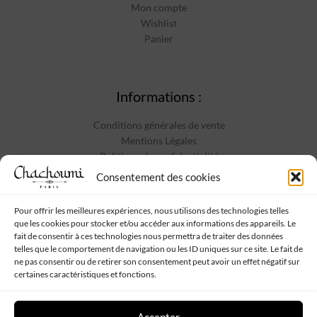
Mon compte
Wishlist
Panier
Informations :
Conditions générales de vente
Mentions Légales
Politique de confidentialité
Contact
Consentement des cookies
Pour offrir les meilleures expériences, nous utilisons des technologies telles
que les cookies pour stocker et/ou accéder aux informations des appareils. Le
Suivez-nous :
fait de consentir à ces technologies nous permettra de traiter des données
telles que le comportement de navigation ou les ID uniques sur ce site. Le fait de
ne pas consentir ou de retirer son consentement peut avoir un effet négatif sur
certaines caractéristiques et fonctions.
Accepter