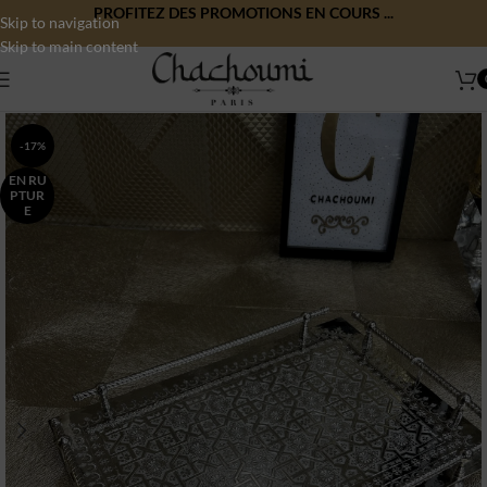
PROFITEZ DES PROMOTIONS EN COURS ...
Skip to navigation
Skip to main content
-17%
EN RU
PTUR
E