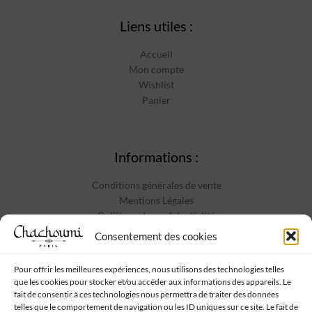
Liens utiles :
Accueil
Mon compte
Wishlist
Panier
Informations :
Conditions générales de vente
Mentions Légales
Politique de confidentialité
Contact
Consentement des cookies
Pour offrir les meilleures expériences, nous utilisons des technologies telles
que les cookies pour stocker et/ou accéder aux informations des appareils. Le
Suivez-nous :
fait de consentir à ces technologies nous permettra de traiter des données
telles que le comportement de navigation ou les ID uniques sur ce site. Le fait de