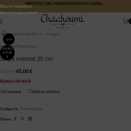
PROFITEZ DES PROMOTIONS EN COURS ...
Skip to navigation
Skip to main content
Click to enlarge
-10%
Accueil
/
Promotions
EN RU
PTUR
E
Sinya oriental 35 cm
45,00
€
50,00
€
Rupture de stock
Compare
Add to wishlist
Catégorie :
Promotions
Share: