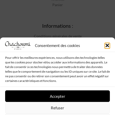
Panier
Informations :
Conditions générales de vente
Mentions Légales
Consentement des cookies
Politique de confidentialité
Contact
Pour offrir les meilleures expériences, nous utilisons des technologies telles
que les cookies pour stocker et/ou accéder aux informations des appareils. Le
fait de consentir à ces technologies nous permettra de traiter des données
telles que le comportement de navigation ou les ID uniques sur ce site. Le fait de
Suivez-nous :
ne pas consentir ou de retirer son consentement peut avoir un effet négatif sur
certaines caractéristiques et fonctions.
Accepter
Refuser
Chachoumi
Tous droits réservés - Propulsé par
Web My Sister
-
Plan