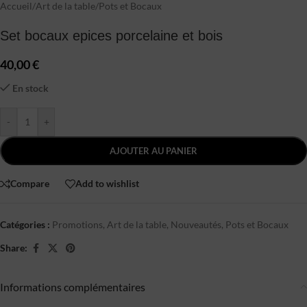
Accueil
/
Art de la table
/
Pots et Bocaux
Set bocaux epices porcelaine et bois
40,00
€
En stock
-
+
AJOUTER AU PANIER
Compare
Add to wishlist
Catégories :
Promotions
,
Art de la table
,
Nouveautés
,
Pots et Bocaux
Share:
Informations complémentaires