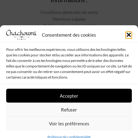
Conditions générales de vente
Mentions Légales
Politique de confidentialité
Contact
Consentement des cookies
Pour offrir les meilleures expériences, nous utilisons des technologies telles
que les cookies pour stocker et/ou accéder aux informations des appareils. Le
Suivez-nous :
fait de consentir à ces technologies nous permettra de traiter des données
telles que le comportement de navigation ou les ID uniques sur ce site. Le fait de
ne pas consentir ou de retirer son consentement peut avoir un effet négatif sur
certaines caractéristiques et fonctions.
Accepter
Chachoumi
Tous droits réservés - Propulsé par
Web My Sister
-
Plan
Refuser
de site
Voir les préférences
Politique de confidentialité