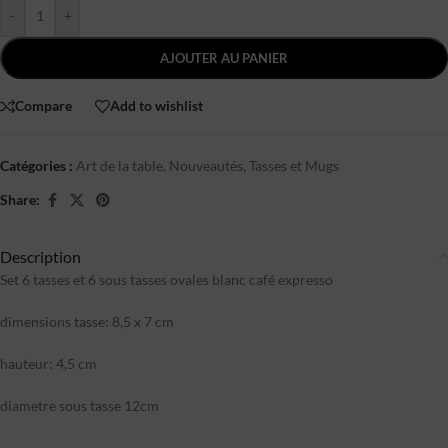
-
+
AJOUTER AU PANIER
Compare
Add to wishlist
Catégories :
Art de la table
,
Nouveautés
,
Tasses et Mugs
Share:
Description
Set 6 tasses et 6 sous tasses ovales blanc café expresso
dimensions tasse: 8,5 x 7 cm
hauteur: 4,5 cm
diametre sous tasse 12cm