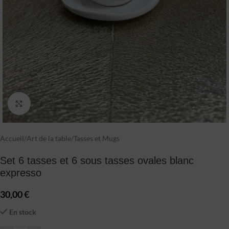
Click to enlarge
Accueil
/
Art de la table
/
Tasses et Mugs
Set 6 tasses et 6 sous tasses ovales blanc
expresso
30,00
€
En stock