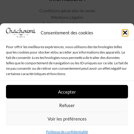
Conditions générales de vente
Mentions Légales
Politique de confidentialité
Contact
Consentement des cookies
Pour offrir les meilleures expériences, nous utilisons des technologies telles
que les cookies pour stocker et/ou accéder aux informations des appareils. Le
Suivez-nous :
fait de consentir à ces technologies nous permettra de traiter des données
telles que le comportement de navigation ou les ID uniques sur ce site. Le fait de
ne pas consentir ou de retirer son consentement peut avoir un effet négatif sur
certaines caractéristiques et fonctions.
Accepter
Chachoumi
Tous droits réservés - Propulsé par
Web My Sister
-
Plan
Refuser
de site
Voir les préférences
Politique de confidentialité