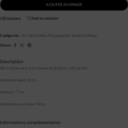
AJOUTER AU PANIER
Compare
Add to wishlist
Catégories :
Art de la table
,
Nouveautés
,
Tasses et Mugs
Share:
Description
Set 6 tasses et 6 sous tasses strié blanc café au lait
diametre tasse: 8 cm
hauteur: 7 cm
diametre sous tasse 14cm
Informations complémentaires