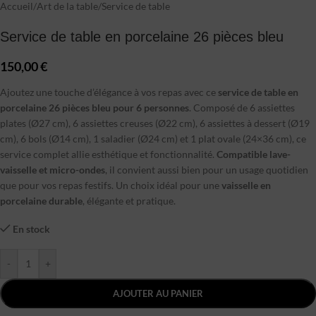
Accueil
/
Art de la table
/
Service de table
Service de table en porcelaine 26 pièces bleu
150,00
€
Ajoutez une touche d’élégance à vos repas avec ce
service de table en
porcelaine 26 pièces bleu pour 6 personnes
. Composé de 6 assiettes
plates (Ø27 cm), 6 assiettes creuses (Ø22 cm), 6 assiettes à dessert (Ø19
cm), 6 bols (Ø14 cm), 1 saladier (Ø24 cm) et 1 plat ovale (24×36 cm), ce
service complet allie esthétique et fonctionnalité.
Compatible lave-
vaisselle et micro-ondes
, il convient aussi bien pour un usage quotidien
que pour vos repas festifs. Un choix idéal pour une
vaisselle en
porcelaine durable
, élégante et pratique.
En stock
-
+
AJOUTER AU PANIER