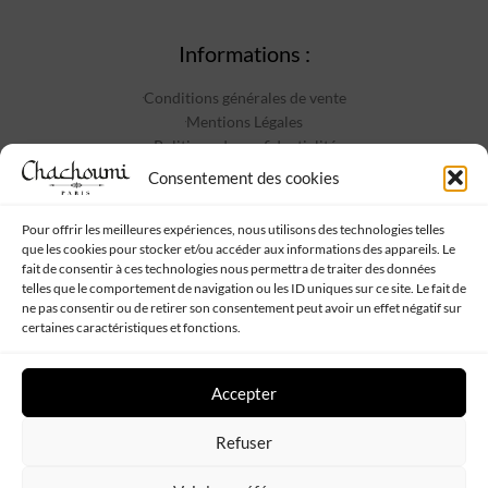
Informations :
Conditions générales de vente
Mentions Légales
Politique de confidentialité
Contact
Consentement des cookies
Pour offrir les meilleures expériences, nous utilisons des technologies telles
que les cookies pour stocker et/ou accéder aux informations des appareils. Le
Suivez-nous :
fait de consentir à ces technologies nous permettra de traiter des données
telles que le comportement de navigation ou les ID uniques sur ce site. Le fait de
ne pas consentir ou de retirer son consentement peut avoir un effet négatif sur
certaines caractéristiques et fonctions.
Accepter
Chachoumi
Tous droits réservés - Propulsé par
Web My Sister
-
Plan
Refuser
de site