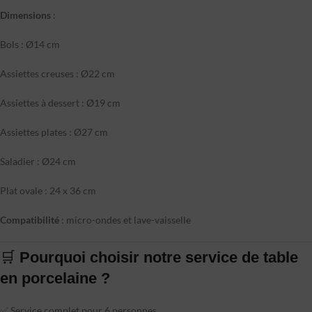
Dimensions
:
Bols : Ø14 cm
Assiettes creuses : Ø22 cm
Assiettes à dessert : Ø19 cm
Assiettes plates : Ø27 cm
Saladier : Ø24 cm
Plat ovale : 24 x 36 cm
Compatibilité
: micro-ondes et lave-vaisselle
🛒
Pourquoi choisir notre service de table
en porcelaine ?
✅ Service complet pour 6 personnes