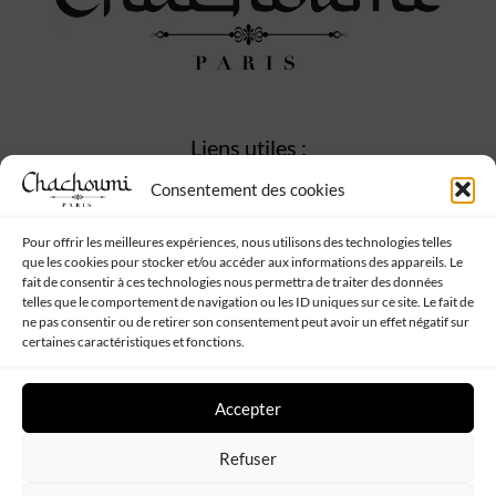
Liens utiles :
Consentement des cookies
Accueil
Mon compte
Wishlist
Pour offrir les meilleures expériences, nous utilisons des technologies telles
que les cookies pour stocker et/ou accéder aux informations des appareils. Le
Panier
fait de consentir à ces technologies nous permettra de traiter des données
telles que le comportement de navigation ou les ID uniques sur ce site. Le fait de
ne pas consentir ou de retirer son consentement peut avoir un effet négatif sur
certaines caractéristiques et fonctions.
Informations :
Conditions générales de vente
Accepter
Mentions Légales
Politique de confidentialité
Refuser
Contact