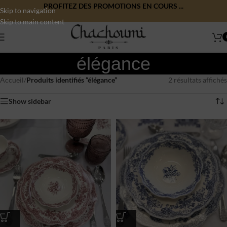
PROFITEZ DES PROMOTIONS EN COURS ...
Skip to navigation
Skip to main content
élégance
Accueil
/
Produits identifiés “élégance”
2 résultats affichés
Show sidebar