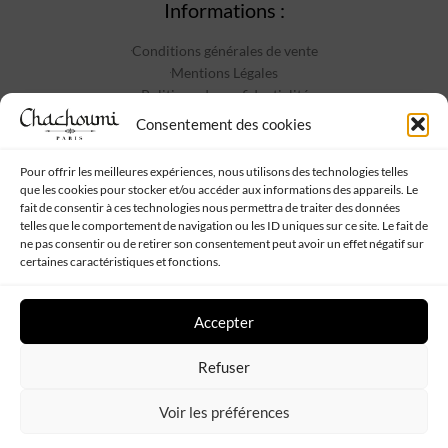
Informations :
Conditions générales de vente
Mentions Légales
Politique de confidentialité
Contact
Consentement des cookies
Pour offrir les meilleures expériences, nous utilisons des technologies telles
que les cookies pour stocker et/ou accéder aux informations des appareils. Le
Suivez-nous :
fait de consentir à ces technologies nous permettra de traiter des données
telles que le comportement de navigation ou les ID uniques sur ce site. Le fait de
ne pas consentir ou de retirer son consentement peut avoir un effet négatif sur
certaines caractéristiques et fonctions.
Accepter
Chachoumi
Tous droits réservés - Propulsé par
Web My Sister
-
Plan
Refuser
de site
Voir les préférences