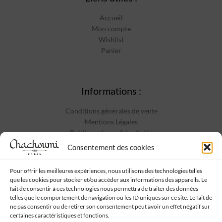
Accueil
Mon compte
Wishlist
Panier
Informations :
Conditions générales de vente
Mentions Légales
Politique de confidentialité
Contact
Consentement des cookies
Pour offrir les meilleures expériences, nous utilisons des technologies telles
que les cookies pour stocker et/ou accéder aux informations des appareils. Le
Suivez-nous :
fait de consentir à ces technologies nous permettra de traiter des données
telles que le comportement de navigation ou les ID uniques sur ce site. Le fait de
ne pas consentir ou de retirer son consentement peut avoir un effet négatif sur
certaines caractéristiques et fonctions.