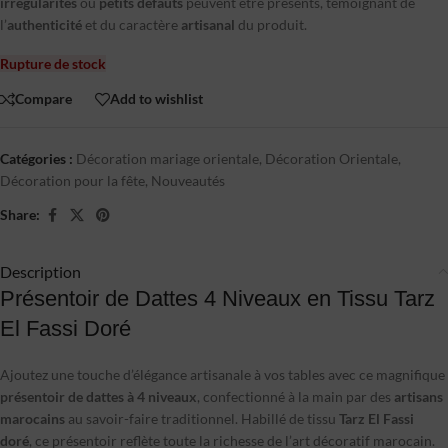
irrégularités
ou
petits défauts
peuvent être présents, témoignant de
l’
authenticité
et du caractère
artisanal
du produit.
Rupture de stock
Compare
Add to wishlist
Catégories :
Décoration mariage orientale
,
Décoration Orientale
,
Décoration pour la fête
,
Nouveautés
Share:
Description
Présentoir de Dattes 4 Niveaux en Tissu Tarz
El Fassi Doré
Ajoutez une touche d’élégance artisanale à vos tables avec ce magnifique
présentoir de dattes à 4 niveaux
, confectionné à la main par des
artisans
marocains
au savoir-faire traditionnel. Habillé de tissu
Tarz El Fassi
doré
, ce présentoir reflète toute la richesse de l’art décoratif marocain.