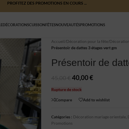
PROFITEZ DES PROMOTIONS EN COURS ...
LE
DÉCORATIONS
CUISSON
FÊTES
NOUVEAUTÉS
PROMOTIONS
Accueil
/
Décoration pour la fête
/
Décoration
Présentoir de dattes 3 étages vert gm
Présentoir de dat
40,00
€
45,00
€
Rupture de stock
Compare
Add to wishlist
Catégories :
Décoration mariage orientale
,
Promotions