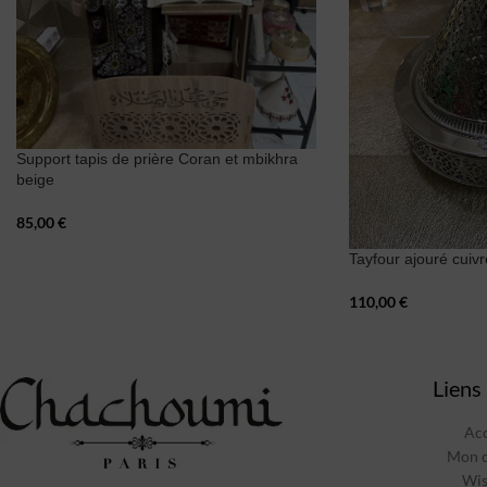
Support tapis de prière Coran et mbikhra
beige
85,00
€
Tayfour ajouré cuiv
110,00
€
Liens 
Acc
Mon 
Wis