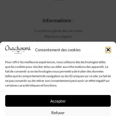
Informations :
Conditions générales de vente
Mentions Légales
Politique de confidentialité
Contact
Consentement des cookies
Pour offrir les meilleures expériences, nous utilisons des technologies telles
que les cookies pour stocker et/ou accéder aux informations des appareils. Le
Suivez-nous :
fait de consentir à ces technologies nous permettra de traiter des données
telles que le comportement de navigation ou les ID uniques sur ce site. Le fait de
ne pas consentir ou de retirer son consentement peut avoir un effet négatif sur
certaines caractéristiques et fonctions.
Accepter
Chachoumi
Tous droits réservés - Propulsé par
Web My Sister
-
Plan
Refuser
de site