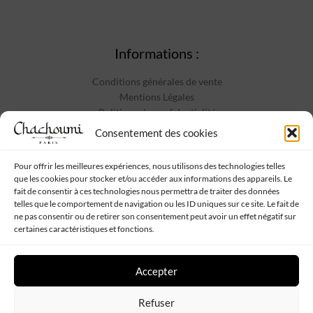
Informations :
Conditions générales de vente
Mentions Légales
Politique de confidentialité
Contact
Consentement des cookies
Pour offrir les meilleures expériences, nous utilisons des technologies telles
que les cookies pour stocker et/ou accéder aux informations des appareils. Le
Suivez-nous :
fait de consentir à ces technologies nous permettra de traiter des données
telles que le comportement de navigation ou les ID uniques sur ce site. Le fait de
ne pas consentir ou de retirer son consentement peut avoir un effet négatif sur
certaines caractéristiques et fonctions.
Accepter
Chachoumi
Tous droits réservés - Propulsé par
Web My Sister
-
Plan
Refuser
de site