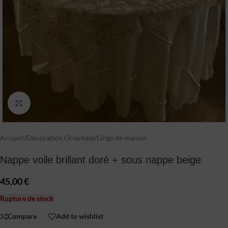
Click to enlarge
Accueil
/
Décoration Orientale
/
Linge de maison
Nappe voile brillant doré + sous nappe beige
45,00
€
Rupture de stock
Compare
Add to wishlist