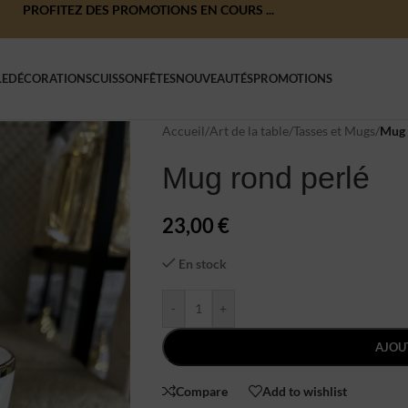
PROFITEZ DES PROMOTIONS EN COURS ...
LE
DÉCORATIONS
CUISSON
FÊTES
NOUVEAUTÉS
PROMOTIONS
Accueil
/
Art de la table
/
Tasses et Mugs
/
Mug 
Mug rond perlé
23,00
€
En stock
-
+
AJOU
Compare
Add to wishlist