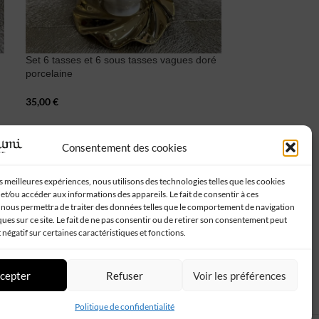
Set 6 tasses et 6 sous tasses vagues doré
-20%
porcelaine
Salière, poivrière
35,00
€
8,00
€
10,00
€
Consentement des cookies
Suivez-nous :
es meilleures expériences, nous utilisons des technologies telles que les cookies
et/ou accéder aux informations des appareils. Le fait de consentir à ces
 nous permettra de traiter des données telles que le comportement de navigation
ques sur ce site. Le fait de ne pas consentir ou de retirer son consentement peut
t négatif sur certaines caractéristiques et fonctions.
cepter
Refuser
Voir les préférences
Politique de confidentialité